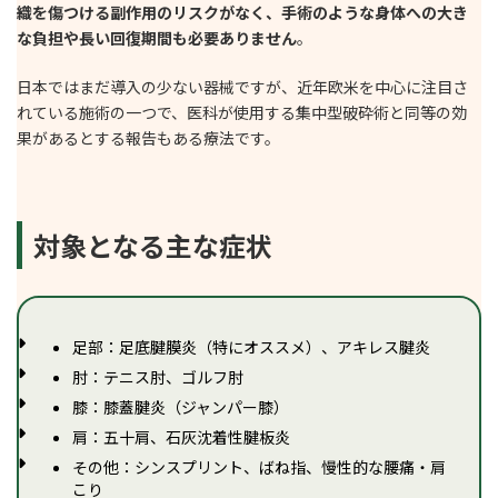
織を傷つける副作用のリスクがなく、手術のような身体への大き
な負担や長い回復期間も必要ありません
。
日本ではまだ導入の少ない器械ですが、近年欧米を中心に注目さ
れている施術の一つで、医科が使用する集中型破砕術と同等の効
果があるとする報告もある療法です。
対象となる主な症状
足部：足底腱膜炎（特にオススメ）、アキレス腱炎
肘：テニス肘、ゴルフ肘
膝：膝蓋腱炎（ジャンパー膝）
肩：五十肩、石灰沈着性腱板炎
その他：シンスプリント、ばね指、慢性的な腰痛・肩
こり