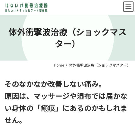
コ
ナ
ン
ビ
テ
ゲ
ン
ー
ツ
シ
体外衝撃波治療（ショックマス
へ
ョ
ス
ン
ター）
キ
に
ッ
移
プ
動
Home
体外衝撃波治療（ショックマスター）
そのなかなか改善しない痛み。
原因は、マッサージや湿布では届かな
い身体の「瘢痕」にあるのかもしれま
せん。