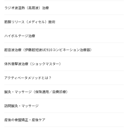
ラジオ波温熱（高周波）治療
筋膜リリース（メディセル）施術
ハイボルテージ治療
超音波治療（伊藤超短波UE910コンビネーション治療器）
体外衝撃波治療（ショックマスター）
アクティベータメソッドとは？
鍼灸・マッサージ（保険適用／自費診療）
訪問鍼灸・マッサージ
産後の骨盤矯正・産後ケア