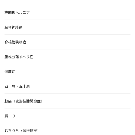
椎間板ヘルニア
坐骨神経痛
脊柱管狭窄症
腰椎分離すべり症
側弯症
四十肩・五十肩
膝痛（変形性膝関節症）
肩こり
むちうち（頚椎捻挫）