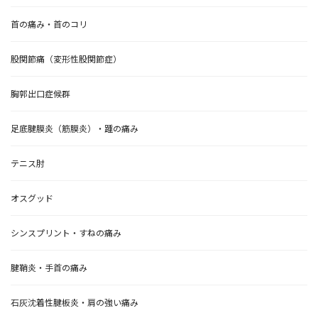
首の痛み・首のコリ
股関節痛（変形性股関節症）
胸郭出口症候群
足底腱膜炎（筋膜炎）・踵の痛み
テニス肘
オスグッド
シンスプリント・すねの痛み
腱鞘炎・手首の痛み
石灰沈着性腱板炎・肩の強い痛み