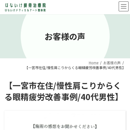
コ
ナ
ン
ビ
テ
ゲ
ン
ー
ツ
シ
へ
ョ
お客様の声
ス
ン
キ
に
ッ
移
プ
動
Home
お客様の声
【一宮市在住/慢性肩こりからくる眼精疲労改善事例/40代男性】
【一宮市在住/慢性肩こりからく
る眼精疲労改善事例/40代男性】