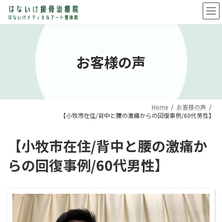
コ
ナ
ン
ビ
テ
ゲ
ン
ー
ツ
シ
へ
ョ
お客様の声
ス
ン
キ
に
ッ
移
プ
動
Home
お客様の声
【小牧市在住/背中と腰の激痛からの回復事例/60代男性】
【小牧市在住/背中と腰の激痛か
らの回復事例/60代男性】