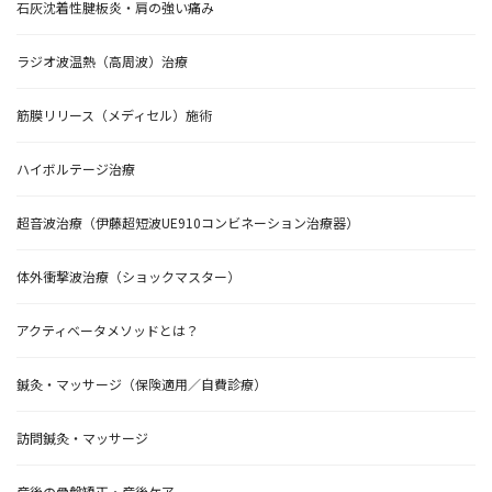
石灰沈着性腱板炎・肩の強い痛み
ラジオ波温熱（高周波）治療
筋膜リリース（メディセル）施術
ハイボルテージ治療
超音波治療（伊藤超短波UE910コンビネーション治療器）
体外衝撃波治療（ショックマスター）
アクティベータメソッドとは？
鍼灸・マッサージ（保険適用／自費診療）
訪問鍼灸・マッサージ
産後の骨盤矯正・産後ケア