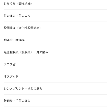
むちうち（頚椎捻挫）
首の痛み・首のコリ
股関節痛（変形性股関節症）
胸郭出口症候群
足底腱膜炎（筋膜炎）・踵の痛み
テニス肘
オスグッド
シンスプリント・すねの痛み
腱鞘炎・手首の痛み