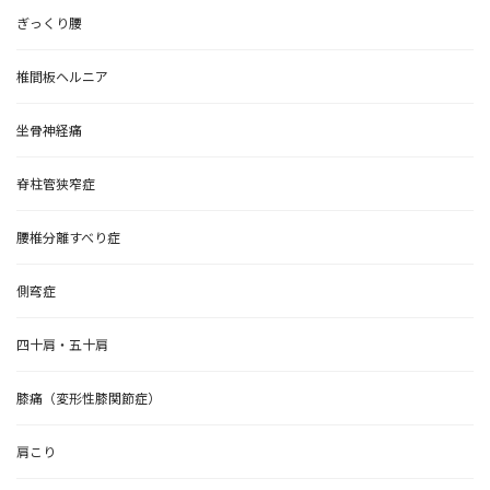
ぎっくり腰
椎間板ヘルニア
坐骨神経痛
脊柱管狭窄症
腰椎分離すべり症
側弯症
四十肩・五十肩
膝痛（変形性膝関節症）
肩こり