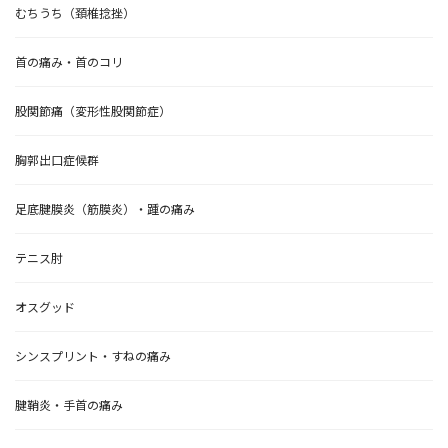
むちうち（頚椎捻挫）
首の痛み・首のコリ
股関節痛（変形性股関節症）
胸郭出口症候群
足底腱膜炎（筋膜炎）・踵の痛み
テニス肘
オスグッド
シンスプリント・すねの痛み
腱鞘炎・手首の痛み