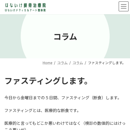
コ
ナ
ン
ビ
テ
ゲ
ン
ー
ツ
シ
へ
ョ
コラム
ス
ン
キ
に
ッ
移
プ
動
Home
コラム
コラム
ファスティングします。
ファスティングします。
今日から金曜日までの５日間、ファスティング（断食）します。
ファスティングとは、医療的な断食です。
医療的と言ってもどこか悪いわけではなく（検診の数値的にはけっ
こう悪いが）