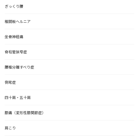
ぎっくり腰
椎間板ヘルニア
坐骨神経痛
脊柱管狭窄症
腰椎分離すべり症
側弯症
四十肩・五十肩
膝痛（変形性膝関節症）
肩こり