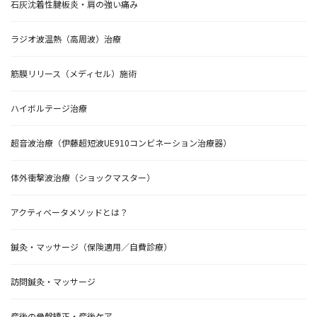
石灰沈着性腱板炎・肩の強い痛み
ラジオ波温熱（高周波）治療
筋膜リリース（メディセル）施術
ハイボルテージ治療
超音波治療（伊藤超短波UE910コンビネーション治療器）
体外衝撃波治療（ショックマスター）
アクティベータメソッドとは？
鍼灸・マッサージ（保険適用／自費診療）
訪問鍼灸・マッサージ
産後の骨盤矯正・産後ケア