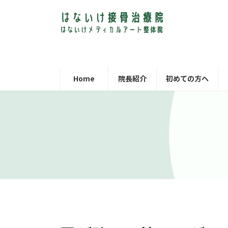
コ
ナ
ン
ビ
テ
ゲ
ン
ー
ツ
シ
へ
ョ
ス
ン
Home
院長紹介
初めての方へ
キ
に
ッ
移
プ
動