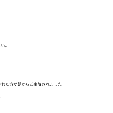
。
らい。
された方が朝からご来院されました。
ら