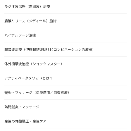
ラジオ波温熱（高周波）治療
筋膜リリース（メディセル）施術
ハイボルテージ治療
超音波治療（伊藤超短波UE910コンビネーション治療器）
体外衝撃波治療（ショックマスター）
アクティベータメソッドとは？
鍼灸・マッサージ（保険適用／自費診療）
訪問鍼灸・マッサージ
産後の骨盤矯正・産後ケア