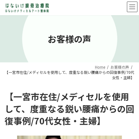
コ
ナ
ン
ビ
テ
ゲ
ン
ー
ツ
シ
へ
ョ
お客様の声
ス
ン
キ
に
ッ
移
プ
動
Home
お客様の声
【一宮市在住/メディセルを使用して、度重なる鋭い腰痛からの回復事例/70代
女性・主婦】
【一宮市在住/メディセルを使用
して、度重なる鋭い腰痛からの回
復事例/70代女性・主婦】