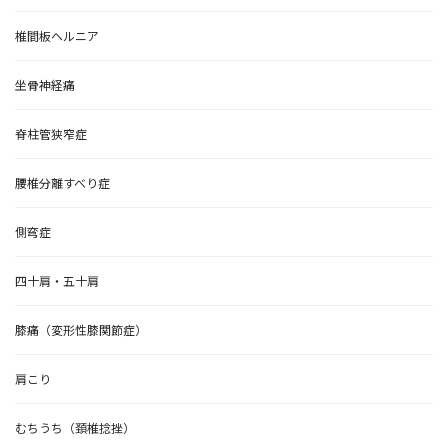
椎間板ヘルニア
坐骨神経痛
脊柱管狭窄症
腰椎分離すべり症
側弯症
四十肩・五十肩
膝痛（変形性膝関節症）
肩こり
むちうち（頚椎捻挫）