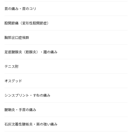
首の痛み・首のコリ
股関節痛（変形性股関節症）
胸郭出口症候群
足底腱膜炎（筋膜炎）・踵の痛み
テニス肘
オスグッド
シンスプリント・すねの痛み
腱鞘炎・手首の痛み
石灰沈着性腱板炎・肩の強い痛み